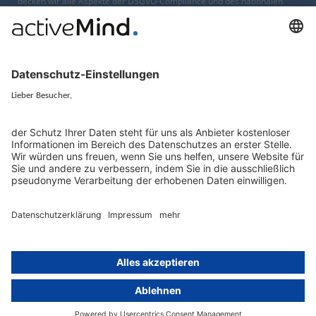
decken wir alle Aspekte der DSGVO-Compliance und des nationalen
Datenschutzrechts in Europa ab.
München
activeMind.legal
Rechtsanwaltsgesellschaft m. b. H
Potsdamer Straße 3
80802 München
+49 (0) 89 / 919 29 49 00
Berlin
activeMind.legal
Rechtsanwaltsgesellschaft m. b. H
Kurfürstendamm 56
10707 Berlin
+49 (0) 30 / 770 19 10 70
Services
Ressourcen
EU-Vertreter
Ratgeber und Artikel