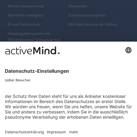
Konzern-Datenschutz
Newsletter
Künstliche Intelligenz
Datenschutzvergleich
KI und Datenschutz
Wichtige Gesetze als Volltext
Hinweisgebersystem mit
Whistleblowing-Ombudsperson
Über
Gruppe
Über uns
activeMind AG (Deutschland)
Unsere Experten
activeMind.ch (Schweiz)
Kontakt
activeMind.uk (Vereinigtes
Königreich)
Presse, Medien & Events
Compliance-Portal
Datenschutzhinweise
Online-Schulungs-Portal
Impressum
Karriereportal