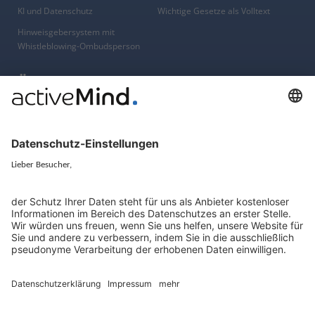
KI und Datenschutz
Wichtige Gesetze als Volltext
Hinweisgebersystem mit
Whistleblowing-Ombudsperson
Über
Gruppe
Über uns
activeMind AG (Deutschland)
Unsere Experten
activeMind.ch (Schweiz)
Kontakt
activeMind.uk (Vereinigtes
Königreich)
Presse, Medien & Events
Compliance-Portal
Datenschutzhinweise
Online-Schulungs-Portal
Impressum
Karriereportal