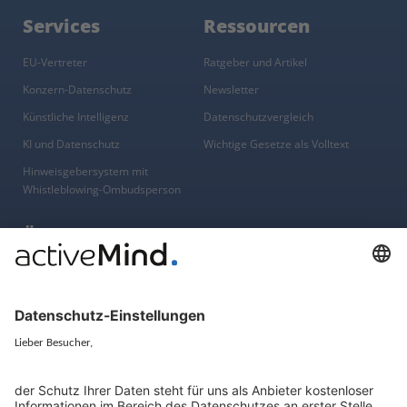
Services
Ressourcen
EU-Vertreter
Ratgeber und Artikel
Konzern-Datenschutz
Newsletter
Künstliche Intelligenz
Datenschutzvergleich
KI und Datenschutz
Wichtige Gesetze als Volltext
Hinweisgebersystem mit
Whistleblowing-Ombudsperson
Über
Gruppe
Über uns
activeMind AG (Deutschland)
Unsere Experten
activeMind.ch (Schweiz)
Kontakt
activeMind.uk (Vereinigtes
Königreich)
Presse, Medien & Events
Compliance-Portal
Datenschutzhinweise
Online-Schulungs-Portal