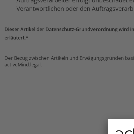
Auftragsverarbeiter erfolgt unbeschadet et
Verantwortlichen oder den Auftragsverarbe
Dieser Artikel der Datenschutz-Grundverordnung wird
erläutert.*
Der Bezug zwischen Artikeln und Erwägungsgründen basie
activeMind.legal.