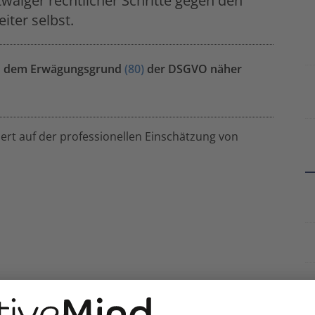
waiger rechtlicher Schritte gegen den
iter selbst.
 in dem Erwägungsgrund
(80)
der DSGVO näher
rt auf der professionellen Einschätzung von