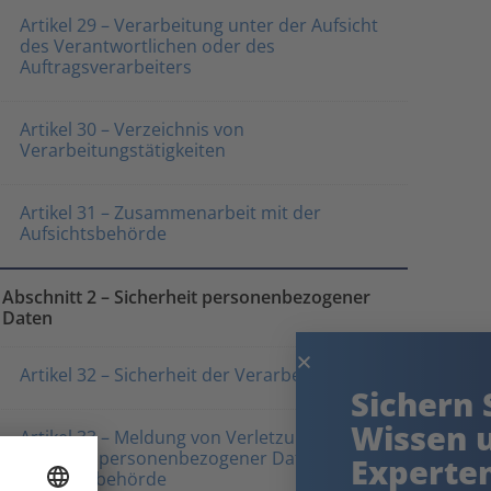
Artikel 29 – Verarbeitung unter der Aufsicht
des Verantwortlichen oder des
Auftragsverarbeiters
Artikel 30 – Verzeichnis von
Verarbeitungstätigkeiten
Artikel 31 – Zusammenarbeit mit der
Aufsichtsbehörde
Abschnitt 2 – Sicherheit personenbezogener
Daten
Artikel 32 – Sicherheit der Verarbeitung
Sichern Sie sich das
Wissen unserer
Artikel 33 – Meldung von Verletzungen des
Schutzes personenbezogener Daten an die
Experten!
Aufsichtsbehörde