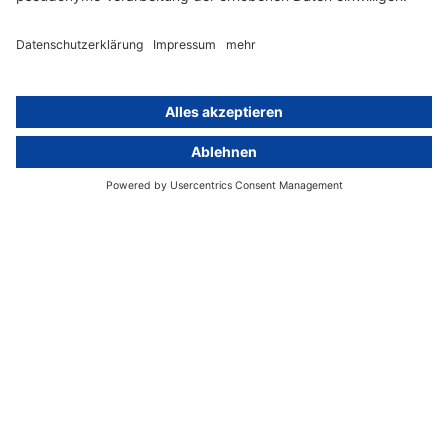
10707 Berlin
+49 (0) 30 / 770 19 10 70
Services
Ressourcen
EU-Vertreter
Ratgeber und Artikel
Konzern-Datenschutz
Newsletter
Künstliche Intelligenz
Datenschutzvergleich
KI und Datenschutz
Wichtige Gesetze als Volltext
Hinweisgebersystem mit
Whistleblowing-Ombudsperson
Über
Gruppe
Über uns
activeMind AG (Deutschland)
Unsere Experten
activeMind.ch (Schweiz)
Kontakt
activeMind.uk (Vereinigtes
Königreich)