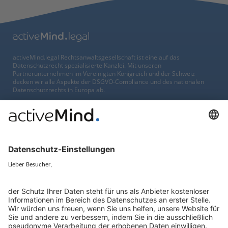
activeMind.legal Rechtsanwaltsgesellschaft ist eine auf das
Datenschutzrecht spezialisierte Kanzlei. Mit unseren
Partnerunternehmen im Vereinigten Königreich und der Schweiz
decken wir alle Aspekte der DSGVO-Compliance und des nationalen
Datenschutzrechts in Europa ab.
München
activeMind.legal
Rechtsanwaltsgesellschaft m. b. H
Potsdamer Straße 3
80802 München
+49 (0) 89 / 919 29 49 00
Berlin
activeMind.legal
Rechtsanwaltsgesellschaft m. b. H
Kurfürstendamm 56