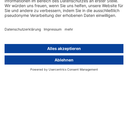
Hinweisgebersystem mit
Whistleblowing-Ombudsperson
Über
Gruppe
Über uns
activeMind AG (Deutschland)
Unsere Experten
activeMind.ch (Schweiz)
Kontakt
activeMind.uk (Vereinigtes
Königreich)
Presse, Medien & Events
Compliance-Portal
Datenschutzhinweise
Online-Schulungs-Portal
Impressum
Karriereportal
© 2016-2026 activeMind.legal