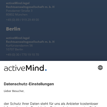
activeMind.legal
Rechtsanwaltsgesellschaft m. b. H
Potsdamer Straße 3
80802 München
+49 (0) 89 / 919 29 49 00
Berlin
activeMind.legal
Rechtsanwaltsgesellschaft m. b. H
Kurfürstendamm 56
10707 Berlin
+49 (0) 30 / 770 19 10 70
Services
Ressourcen
EU-Vertreter
Ratgeber und Artikel
Konzern-Datenschutz
Newsletter
Künstliche Intelligenz
Datenschutzvergleich
KI und Datenschutz
Wichtige Gesetze als Volltext