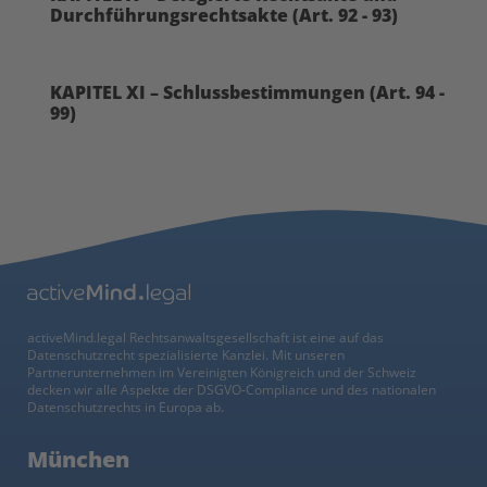
Durchführungsrechtsakte (Art. 92 - 93)
KAPITEL XI – Schlussbestimmungen (Art. 94 -
99)
activeMind.legal Rechtsanwaltsgesellschaft ist eine auf das
Datenschutzrecht spezialisierte Kanzlei. Mit unseren
Partnerunternehmen im Vereinigten Königreich und der Schweiz
decken wir alle Aspekte der DSGVO-Compliance und des nationalen
Datenschutzrechts in Europa ab.
München