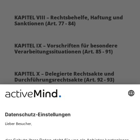
KAPITEL VIII – Rechtsbehelfe, Haftung und
Sanktionen (Art. 77 - 84)
KAPITEL IX – Vorschriften für besondere
Verarbeitungssituationen (Art. 85 - 91)
KAPITEL X – Delegierte Rechtsakte und
Durchführungsrechtsakte (Art. 92 - 93)
KAPITEL XI – Schlussbestimmungen (Art. 94 -
99)