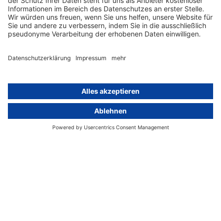
activeMind.legal Rechtsanwaltsgesellschaft ist eine auf das
Datenschutzrecht spezialisierte Kanzlei. Mit unseren
Partnerunternehmen im Vereinigten Königreich und der Schweiz
decken wir alle Aspekte der DSGVO-Compliance und des nationalen
Datenschutzrechts in Europa ab.
München
activeMind.legal
Rechtsanwaltsgesellschaft m. b. H
Potsdamer Straße 3
80802 München
+49 (0) 89 / 919 29 49 00
Berlin
activeMind.legal
Rechtsanwaltsgesellschaft m. b. H
Kurfürstendamm 56
10707 Berlin