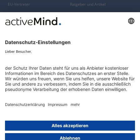
EU-Vertreter
Ratgeber und Artikel
Konzern-Datenschutz
Newsletter
Künstliche Intelligenz
Datenschutzvergleich
KI und Datenschutz
Wichtige Gesetze als Volltext
Hinweisgebersystem mit
Whistleblowing-Ombudsperson
Über
Gruppe
Über uns
activeMind AG (Deutschland)
Unsere Experten
activeMind.ch (Schweiz)
Kontakt
activeMind.uk (Vereinigtes
Königreich)
Presse, Medien & Events
Compliance-Portal
Datenschutzhinweise
Online-Schulungs-Portal
Impressum
Karriereportal