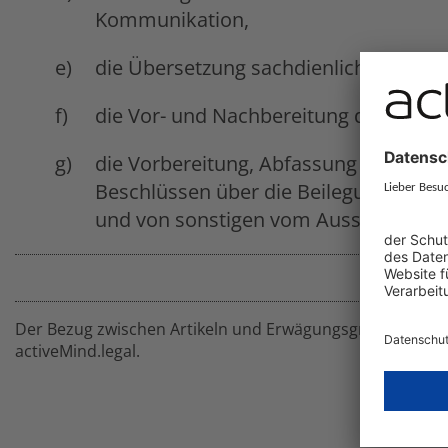
Kommunikation,
die Übersetzung sachdienlicher Infor
die Vor- und Nachbereitung der Sitzu
die Vorbereitung, Abfassung und Verö
Beschlüssen über die Beilegung von S
und von sonstigen vom Ausschuss 
Der Bezug zwischen Artikeln und Erwägungsgründen basie
activeMind.legal.