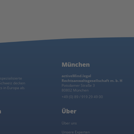
München
activeMind.legal
spezialisierte
Rechtsanwaltsgesellschaft m. b. H
 Schweiz decken
Potsdamer Straße 3
s in Europa ab.
80802 München
+49 (0) 89 / 919 29 49 00
n
Über
l
Über uns
Unsere Experten