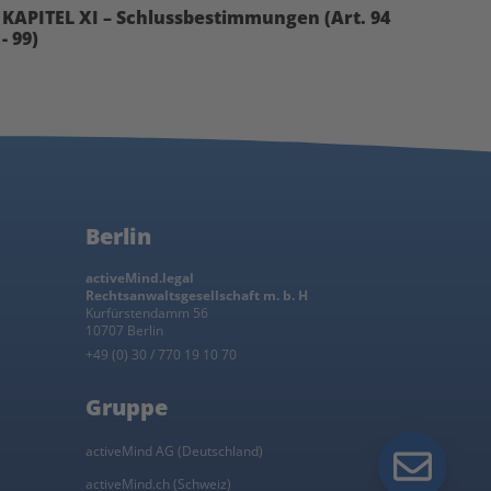
KAPITEL XI – Schlussbestimmungen (Art. 94
- 99)
Berlin
activeMind.legal
Rechtsanwaltsgesellschaft m. b. H
Kurfürstendamm 56
10707 Berlin
+49 (0) 30 / 770 19 10 70
Gruppe
activeMind AG (Deutschland)
activeMind.ch (Schweiz)