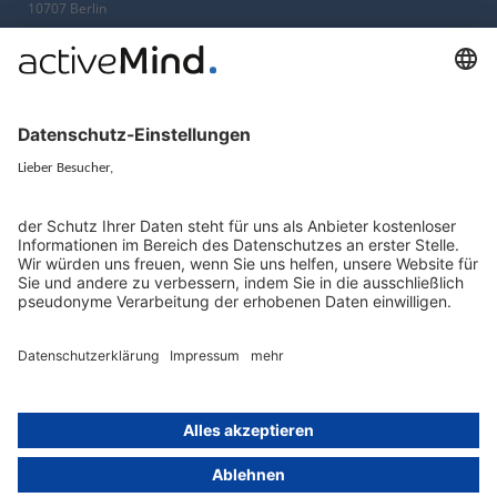
10707 Berlin
+49 (0) 30 / 770 19 10 70
Services
Ressourcen
EU-Vertreter
Ratgeber und Artikel
Konzern-Datenschutz
Newsletter
Künstliche Intelligenz
Datenschutzvergleich
KI und Datenschutz
Wichtige Gesetze als Volltext
Hinweisgebersystem mit
Whistleblowing-Ombudsperson
Über
Gruppe
Über uns
activeMind AG (Deutschland)
Unsere Experten
activeMind.ch (Schweiz)
Kontakt
activeMind.uk (Vereinigtes
Königreich)