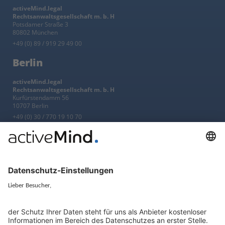
activeMind.legal
Rechtsanwaltsgesellschaft m. b. H
Potsdamer Straße 3
80802 München
+49 (0) 89 / 919 29 49 00
Berlin
activeMind.legal
Rechtsanwaltsgesellschaft m. b. H
Kurfürstendamm 56
10707 Berlin
+49 (0) 30 / 770 19 10 70
Services
Ressourcen
EU-Vertreter
Ratgeber und Artikel
Konzern-Datenschutz
Newsletter
Künstliche Intelligenz
Datenschutzvergleich
KI und Datenschutz
Wichtige Gesetze als Volltext