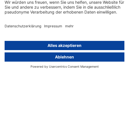
Hinweisgebersystem mit
Whistleblowing-Ombudsperson
Über
Gruppe
Über uns
activeMind AG (Deutschland)
Unsere Experten
activeMind.ch (Schweiz)
Kontakt
activeMind.uk (Vereinigtes
Königreich)
Presse, Medien & Events
Compliance-Portal
Datenschutzhinweise
Online-Schulungs-Portal
Impressum
Karriereportal
© 2016-2026 activeMind.legal