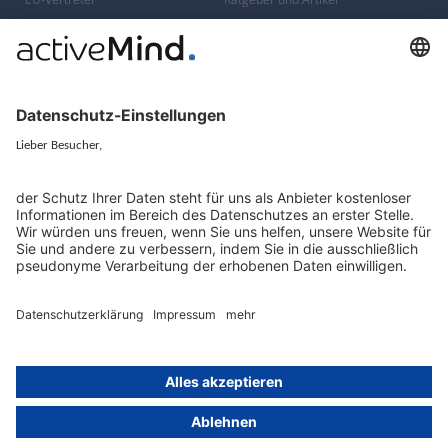
Konzern-Datenschutz
Newsletter
Künstliche Intelligenz
Datenschutzvergleich
KI und Datenschutz
Wichtige Gesetze als Volltext
Hinweisgebersystem mit
Whistleblowing-Ombudsperson
Über
Gruppe
Über uns
activeMind AG (Deutschland)
Unsere Experten
activeMind.ch (Schweiz)
Kontakt
activeMind.uk (Vereinigtes
Königreich)
Presse, Medien & Events
Compliance-Portal
Datenschutzhinweise
Online-Schulungs-Portal
Impressum
Karriereportal