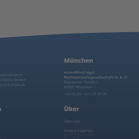
München
activeMind.legal
spezialisierte
Rechtsanwaltsgesellschaft m. b. H
 Schweiz decken
Potsdamer Straße 3
s in Europa ab.
80802 München
+49 (0) 89 / 919 29 49 00
n
Über
l
Über uns
Unsere Experten