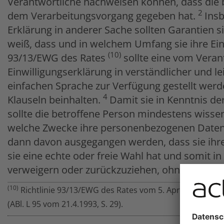
Verantwortliche nachweisen können, dass die b
2
dem Verarbeitungsvorgang gegeben hat.
Insb
Erklärung in anderer Sache sollten Garantien s
weiß, dass und in welchem Umfang sie ihre Einw
(10)
93/13/EWG des Rates
sollte eine vom Veran
Einwilligungserklärung in verständlicher und le
einfachen Sprache zur Verfügung gestellt werde
4
Klauseln beinhalten.
Damit sie in Kenntnis de
sollte die betroffene Person mindestens wissen
welche Zwecke ihre personenbezogenen Daten 
dann davon ausgegangen werden, dass sie ihre 
sie eine echte oder freie Wahl hat und somit in 
verweigern oder zurückzuziehen, ohne Nachteil
(10)
Richtlinie 93/13/EWG des Rates vom 5. April 1993 übe
(ABl. L 95 vom 21.4.1993, S. 29).