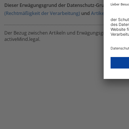
Dieser Erwägungsgrund der Datenschutz-Grundverordnun
(Rechtmäßigkeit der Verarbeitung)
und
Artikel 7 DSGVO (
Der Bezug zwischen Artikeln und Erwägungsgründen basie
activeMind.legal.