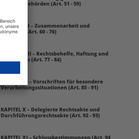
Aufsichtsbehörden (Art. 51 - 59)
KAPITEL VII – Zusammenarbeit und
Kohärenz (Art. 60 - 76)
KAPITEL VIII – Rechtsbehelfe, Haftung und
Sanktionen (Art. 77 - 84)
KAPITEL IX – Vorschriften für besondere
Verarbeitungssituationen (Art. 85 - 91)
KAPITEL X – Delegierte Rechtsakte und
Durchführungsrechtsakte (Art. 92 - 93)
KAPITEL XI – Schlussbestimmungen (Art. 94