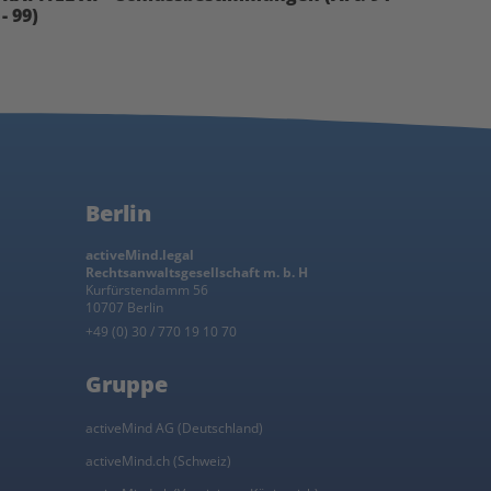
- 99)
Berlin
activeMind.legal
Rechtsanwaltsgesellschaft m. b. H
Kurfürstendamm 56
10707 Berlin
+49 (0) 30 / 770 19 10 70
Gruppe
activeMind AG (Deutschland)
activeMind.ch (Schweiz)