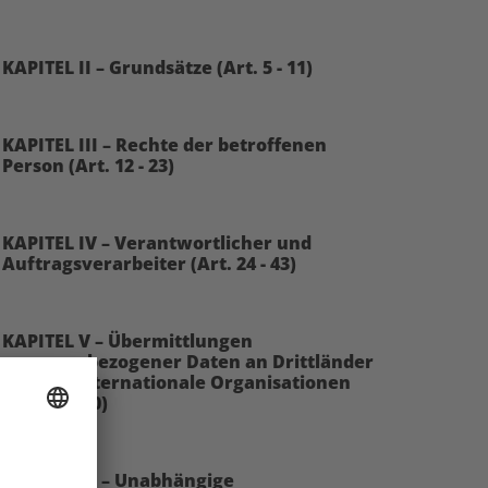
KAPITEL II – Grundsätze (Art. 5 - 11)
KAPITEL III – Rechte der betroffenen
Person (Art. 12 - 23)
KAPITEL IV – Verantwortlicher und
Auftragsverarbeiter (Art. 24 - 43)
KAPITEL V – Übermittlungen
personenbezogener Daten an Drittländer
oder an internationale Organisationen
(Art. 44 - 50)
KAPITEL VI – Unabhängige