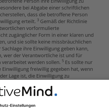
etroffene Person ihre Einwilligung zu
esondere bei Abgabe einer schriftlichen
icherstellen, dass die betroffene Person
3
illigung erteilt.
Gemäß der Richtlinie
twortlichen vorformulierte
icht zugänglicher Form in einer klaren und
n, und sie sollte keine missbräuchlichen
r Sachlage ihre Einwilligung geben kann,
, wer der Verantwortliche ist und für
5
verarbeitet werden sollen.
Es sollte nur
Einwilligung freiwillig gegeben hat, wenn
der Lage ist, die Einwilligung zu
e zu erleiden.
r missbräuchliche Klauseln in Verbraucherverträgen