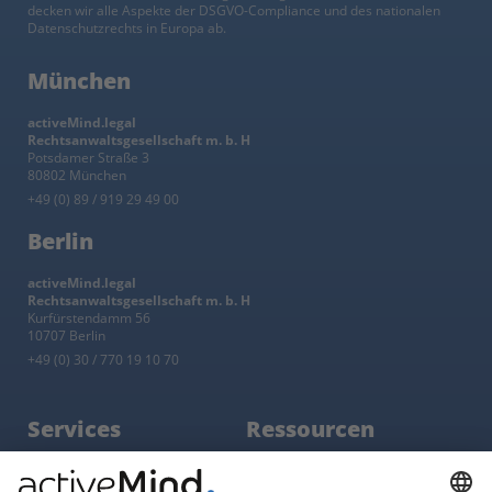
decken wir alle Aspekte der DSGVO-Compliance und des nationalen
Datenschutzrechts in Europa ab.
München
activeMind.legal
Rechtsanwaltsgesellschaft m. b. H
Potsdamer Straße 3
80802 München
+49 (0) 89 / 919 29 49 00
Berlin
activeMind.legal
Rechtsanwaltsgesellschaft m. b. H
Kurfürstendamm 56
10707 Berlin
+49 (0) 30 / 770 19 10 70
Services
Ressourcen
EU-Vertreter
Ratgeber und Artikel