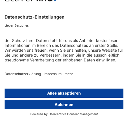
Konzern-Datenschutz
Newsletter
Künstliche Intelligenz
Datenschutzvergleich
KI und Datenschutz
Wichtige Gesetze als Volltext
Hinweisgebersystem mit
Whistleblowing-Ombudsperson
Über
Gruppe
Über uns
activeMind AG (Deutschland)
Unsere Experten
activeMind.ch (Schweiz)
Kontakt
activeMind.uk (Vereinigtes
Königreich)
Presse, Medien & Events
Compliance-Portal
Datenschutzhinweise
Online-Schulungs-Portal
Impressum
Karriereportal