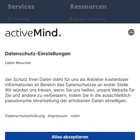
Services
Ressourcen
EU-Vertreter
Ratgeber und Artikel
Konzern-Datenschutz
Newsletter
Künstliche Intelligenz
Datenschutzvergleich
KI und Datenschutz
Wichtige Gesetze als Volltext
Hinweisgebersystem mit
Whistleblowing-Ombudsperson
Über
Gruppe
Über uns
activeMind AG (Deutschland)
Unsere Experten
activeMind.ch (Schweiz)
Kontakt
activeMind.uk (Vereinigtes
Königreich)
Presse, Medien & Events
Compliance-Portal
Datenschutzhinweise
Online-Schulungs-Portal
Impressum