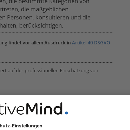
en, die bestimmte Kategorien von
rtreten, die maßgeblichen
nen Personen, konsultieren und die
halten, berücksichtigen.
g findet vor allem Ausdruck in
Artikel 40 DSGVO
rt auf der professionellen Einschätzung von