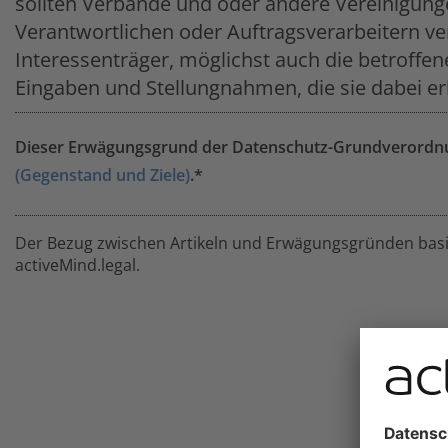
sollten Verbände und oder andere Vereinigung
Verantwortlichen oder Auftragsverarbeitern ve
Interessenträger, möglichst auch die betroffe
Eingaben und Stellungnahmen, die sie dabei er
Dieser Erwägungsgrund der Datenschutz-Grundverordnun
(Gegenstand und Ziele)
.*
Der Bezug zwischen Artikeln und Erwägungsgründen basie
activeMind.legal.