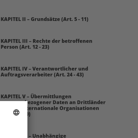
KAPITEL II – Grundsätze (Art. 5 - 11)
KAPITEL III – Rechte der betroffenen
Person (Art. 12 - 23)
KAPITEL IV – Verantwortlicher und
Auftragsverarbeiter (Art. 24 - 43)
Sichern Sie sich da
KAPITEL V – Übermittlungen
Wissen unserer
personenbezogener Daten an Drittländer
oder an internationale Organisationen
Experten!
(Art. 44 - 50)
Abonnieren Sie unseren
Newsletter:
KAPITEL VI – Unabhängige