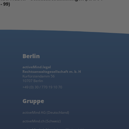
- 99)
Berlin
activeMind.legal
Rechtsanwaltsgesellschaft m. b. H
Kurfürstendamm 56
10707 Berlin
+49 (0) 30 / 770 19 10 70
Gruppe
activeMind AG (Deutschland)
activeMind.ch (Schweiz)