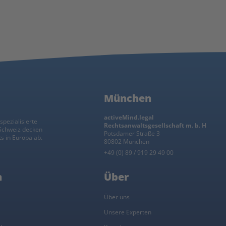
München
activeMind.legal
spezialisierte
Rechtsanwaltsgesellschaft m. b. H
 Schweiz decken
Potsdamer Straße 3
s in Europa ab.
80802 München
+49 (0) 89 / 919 29 49 00
n
Über
l
Über uns
Unsere Experten