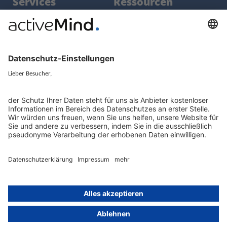
Services
Ressourcen
EU-Vertreter
Ratgeber und Artikel
Konzern-Datenschutz
Newsletter
Künstliche Intelligenz
Datenschutzvergleich
KI und Datenschutz
Wichtige Gesetze als Volltext
Hinweisgebersystem mit
Whistleblowing-Ombudsperson
Über
Gruppe
Über uns
activeMind AG (Deutschland)
Unsere Experten
activeMind.ch (Schweiz)
Kontakt
activeMind.uk (Vereinigtes
Königreich)
Presse, Medien & Events
Compliance-Portal
Datenschutzhinweise
Online-Schulungs-Portal
Impressum
Karriereportal