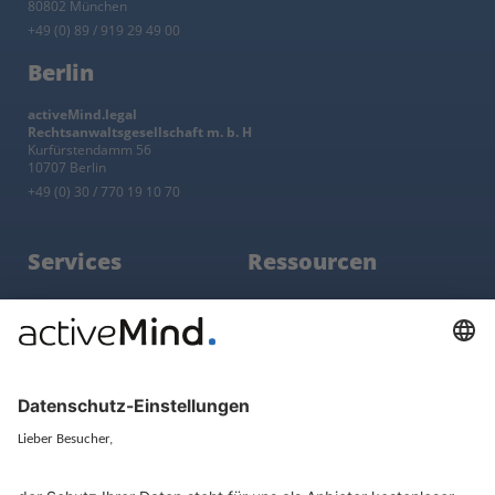
80802 München
+49 (0) 89 / 919 29 49 00
Berlin
activeMind.legal
Rechtsanwaltsgesellschaft m. b. H
Kurfürstendamm 56
10707 Berlin
+49 (0) 30 / 770 19 10 70
Services
Ressourcen
EU-Vertreter
Ratgeber und Artikel
Konzern-Datenschutz
Newsletter
Künstliche Intelligenz
Datenschutzvergleich
KI und Datenschutz
Wichtige Gesetze als Volltext
Hinweisgebersystem mit
Whistleblowing-Ombudsperson