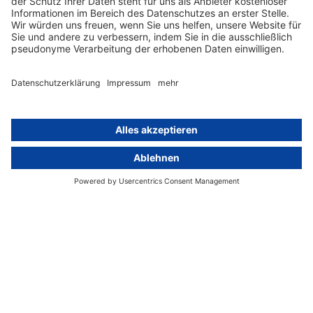
Über
Gruppe
Über uns
activeMind AG (Deutschland)
Unsere Experten
activeMind.ch (Schweiz)
Kontakt
activeMind.uk (Vereinigtes
Königreich)
Presse, Medien & Events
Compliance-Portal
Datenschutzhinweise
Online-Schulungs-Portal
Impressum
Karriereportal
© 2016-2026 activeMind.legal
powered by
rethink digital
&
KLEINWERKSTATT