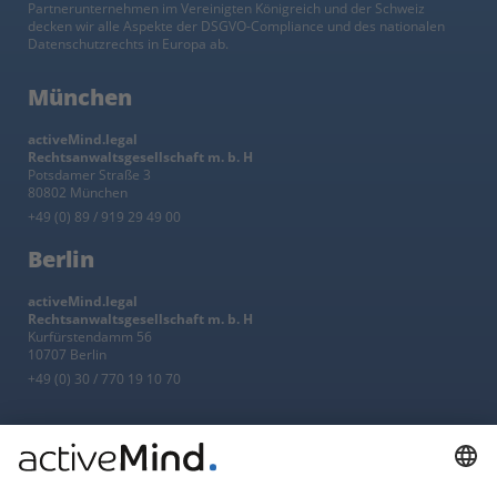
Partnerunternehmen im Vereinigten Königreich und der Schweiz
decken wir alle Aspekte der DSGVO-Compliance und des nationalen
Datenschutzrechts in Europa ab.
München
activeMind.legal
Rechtsanwaltsgesellschaft m. b. H
Potsdamer Straße 3
80802 München
+49 (0) 89 / 919 29 49 00
Berlin
activeMind.legal
Rechtsanwaltsgesellschaft m. b. H
Kurfürstendamm 56
10707 Berlin
+49 (0) 30 / 770 19 10 70
Services
Ressourcen
EU-Vertreter
Ratgeber und Artikel