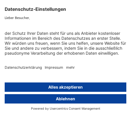
Konzern-Datenschutz
Newsletter
Künstliche Intelligenz
Datenschutzvergleich
KI und Datenschutz
Wichtige Gesetze als Volltext
Hinweisgebersystem mit
Whistleblowing-Ombudsperson
Über
Gruppe
Über uns
activeMind AG (Deutschland)
Unsere Experten
activeMind.ch (Schweiz)
Kontakt
activeMind.uk (Vereinigtes
Königreich)
Presse, Medien & Events
Compliance-Portal
Datenschutzhinweise
Online-Schulungs-Portal
Impressum
Karriereportal