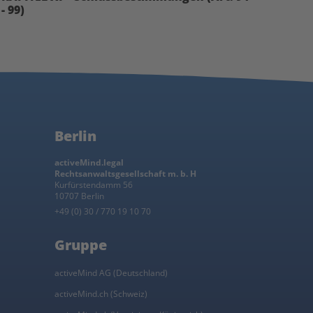
- 99)
Berlin
activeMind.legal
Rechtsanwaltsgesellschaft m. b. H
Kurfürstendamm 56
10707 Berlin
+49 (0) 30 / 770 19 10 70
Gruppe
activeMind AG (Deutschland)
activeMind.ch (Schweiz)