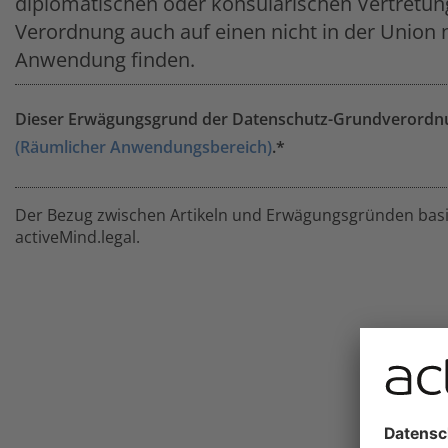
diplomatischen oder konsularischen Vertretung 
Verordnung auch auf einen nicht in der Union
Anwendung finden.
Dieser Erwägungsgrund der Datenschutz-Grundverordnun
(Räumlicher Anwendungsbereich)
.*
Der Bezug zwischen Artikeln und Erwägungsgründen basie
activeMind.legal.