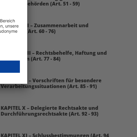
Aufsichtsbehörden (Art. 51 - 59)
KAPITEL VII – Zusammenarbeit und
Kohärenz (Art. 60 - 76)
KAPITEL VIII – Rechtsbehelfe, Haftung und
Sanktionen (Art. 77 - 84)
KAPITEL IX – Vorschriften für besondere
Verarbeitungssituationen (Art. 85 - 91)
KAPITEL X – Delegierte Rechtsakte und
Durchführungsrechtsakte (Art. 92 - 93)
KAPITEL XI – Schlussbestimmungen (Art. 94