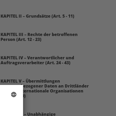
KAPITEL II – Grundsätze (Art. 5 - 11)
KAPITEL III – Rechte der betroffenen
Person (Art. 12 - 23)
KAPITEL IV – Verantwortlicher und
Auftragsverarbeiter (Art. 24 - 43)
KAPITEL V – Übermittlungen
personenbezogener Daten an Drittländer
oder an internationale Organisationen
(Art. 44 - 50)
KAPITEL VI – Unabhängige