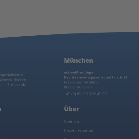
München
activeMind.legal
spezialisierte
Rechtsanwaltsgesellschaft m. b. H
 Schweiz decken
Potsdamer Straße 3
s in Europa ab.
80802 München
+49 (0) 89 / 919 29 49 00
n
Über
l
Über uns
Unsere Experten