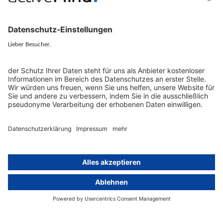
KI und Datenschutz
Wichtige Gesetze als Volltext
Hinweisgebersystem mit
Whistleblowing-Ombudsperson
Über
Gruppe
Über uns
activeMind AG (Deutschland)
Unsere Experten
activeMind.ch (Schweiz)
Kontakt
activeMind.uk (Vereinigtes
Königreich)
Presse, Medien & Events
Compliance-Portal
Datenschutzhinweise
Online-Schulungs-Portal
Impressum
Karriereportal