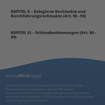
KAPITEL X – Delegierte Rechtsakte und
Durchführungsrechtsakte (Art. 92 - 93)
KAPITEL XI – Schlussbestimmungen (Art. 94 -
99)
activeMind.legal Rechtsanwaltsgesellschaft ist eine auf das
Datenschutzrecht spezialisierte Kanzlei. Mit unseren
Partnerunternehmen im Vereinigten Königreich und der Schweiz
decken wir alle Aspekte der DSGVO-Compliance und des nationalen
Datenschutzrechts in Europa ab.