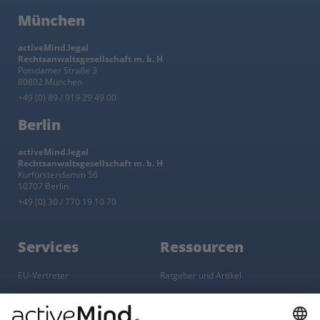
München
activeMind.legal
Rechtsanwaltsgesellschaft m. b. H
Potsdamer Straße 3
80802 München
+49 (0) 89 / 919 29 49 00
Berlin
activeMind.legal
Rechtsanwaltsgesellschaft m. b. H
Kurfürstendamm 56
10707 Berlin
+49 (0) 30 / 770 19 10 70
Services
Ressourcen
EU-Vertreter
Ratgeber und Artikel
Konzern-Datenschutz
Newsletter
Künstliche Intelligenz
Datenschutzvergleich