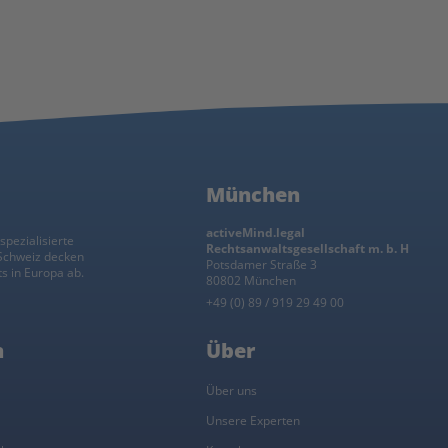
München
activeMind.legal
spezialisierte
Rechtsanwaltsgesellschaft m. b. H
 Schweiz decken
Potsdamer Straße 3
s in Europa ab.
80802 München
+49 (0) 89 / 919 29 49 00
n
Über
l
Über uns
Unsere Experten