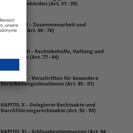
Aufsichtsbehörden (Art. 51 - 59)
KAPITEL VII – Zusammenarbeit und
Kohärenz (Art. 60 - 76)
KAPITEL VIII – Rechtsbehelfe, Haftung und
Sanktionen (Art. 77 - 84)
KAPITEL IX – Vorschriften für besondere
Verarbeitungssituationen (Art. 85 - 91)
KAPITEL X – Delegierte Rechtsakte und
Durchführungsrechtsakte (Art. 92 - 93)
KAPITEL XI – Schlussbestimmungen (Art. 94