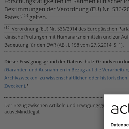
Forschungstätigkeiten im Rahmen klinischer Pr
Bestimmungen der Verordnung (EU) Nr. 536/2
(15)
Rates
gelten.
(15)
Verordnung (EU) Nr. 536/2014 des Europäischen Parla
klinische Prüfungen mit Humanarzneimitteln und zur Auf
Bedeutung für den EWR (ABl. L 158 vom 27.5.2014, S. 1).
Dieser Erwägungsgrund der Datenschutz-Grundverordnun
(Garantien und Ausnahmen in Bezug auf die Verarbeitung
Archivzwecken, zu wissenschaftlichen oder historischen
Zwecken)
.*
Der Bezug zwischen Artikeln und Erwägungsgründen basie
activeMind.legal.