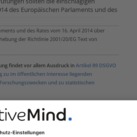
üfungen sollten die einschlägigen
014 des Europäischen Parlaments und des
ments und des Rates vom 16. April 2014 über
hebung der Richtlinie 2001/20/EG Text von
g findet vor allem Ausdruck in
Artikel 89 DSGVO
 zu im öffentlichen Interesse liegenden
 Forschungszwecken und zu statistischen
rt auf der professionellen Einschätzung von