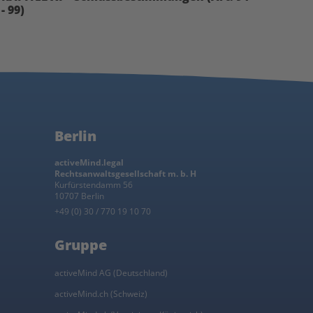
- 99)
Berlin
activeMind.legal
Rechtsanwaltsgesellschaft m. b. H
Kurfürstendamm 56
10707 Berlin
+49 (0) 30 / 770 19 10 70
Gruppe
activeMind AG (Deutschland)
activeMind.ch (Schweiz)