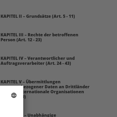
KAPITEL II – Grundsätze (Art. 5 - 11)
KAPITEL III – Rechte der betroffenen
Person (Art. 12 - 23)
KAPITEL IV – Verantwortlicher und
Auftragsverarbeiter (Art. 24 - 43)
KAPITEL V – Übermittlungen
personenbezogener Daten an Drittländer
oder an internationale Organisationen
(Art. 44 - 50)
KAPITEL VI – Unabhängige