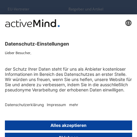
EU-Vertreter
Ratgeber und Artikel
Konzern-Datenschutz
Newsletter
Künstliche Intelligenz
Datenschutzvergleich
KI und Datenschutz
Wichtige Gesetze als Volltext
Hinweisgebersystem mit
Whistleblowing-Ombudsperson
Über
Gruppe
Über uns
activeMind AG (Deutschland)
Unsere Experten
activeMind.ch (Schweiz)
Kontakt
activeMind.uk (Vereinigtes
Königreich)
Presse, Medien & Events
Compliance-Portal
Datenschutzhinweise
Online-Schulungs-Portal
Impressum
Karriereportal