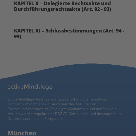
KAPITEL X – Delegierte Rechtsakte und
Durchführungsrechtsakte (Art. 92 - 93)
KAPITEL XI – Schlussbestimmungen (Art. 94 -
99)
activeMind.legal Rechtsanwaltsgesellschaft ist eine auf das
Datenschutzrecht spezialisierte Kanzlei. Mit unseren
Partnerunternehmen im Vereinigten Königreich und der Schweiz
decken wir alle Aspekte der DSGVO-Compliance und des nationalen
Datenschutzrechts in Europa ab.
München