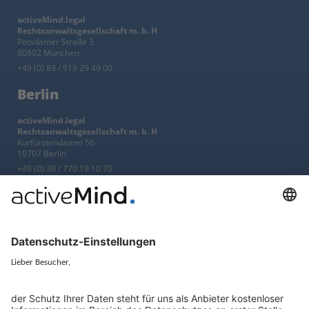
activeMind.legal
Rechtsanwaltsgesellschaft m. b. H
Potsdamer Straße 3
80802 München
+49 (0) 89 / 919 29 49 00
Berlin
activeMind.legal
Rechtsanwaltsgesellschaft m. b. H
Kurfürstendamm 56
10707 Berlin
+49 (0) 30 / 770 19 10 70
Services
Ressourcen
EU-Vertreter
Ratgeber und Artikel
Konzern-Datenschutz
Newsletter
Künstliche Intelligenz
Datenschutzvergleich
KI und Datenschutz
Wichtige Gesetze als Volltext