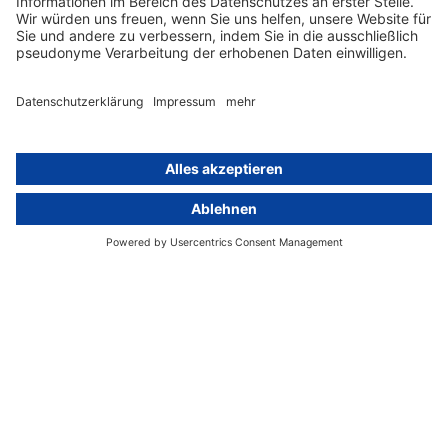
Hinweisgebersystem mit
Whistleblowing-Ombudsperson
Über
Gruppe
Über uns
activeMind AG (Deutschland)
Unsere Experten
activeMind.ch (Schweiz)
Kontakt
activeMind.uk (Vereinigtes
Königreich)
Presse, Medien & Events
Compliance-Portal
Datenschutzhinweise
Online-Schulungs-Portal
Impressum
Karriereportal
© 2016-2026 activeMind.legal