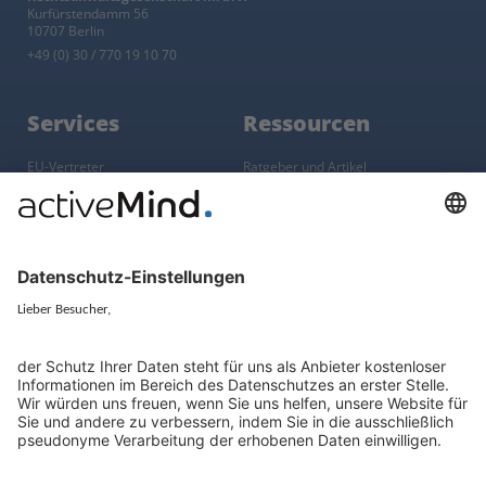
Kurfürstendamm 56
10707 Berlin
+49 (0) 30 / 770 19 10 70
Services
Ressourcen
EU-Vertreter
Ratgeber und Artikel
Konzern-Datenschutz
Newsletter
Künstliche Intelligenz
Datenschutzvergleich
KI und Datenschutz
Wichtige Gesetze als Volltext
Hinweisgebersystem mit
Whistleblowing-Ombudsperson
Über
Gruppe
Über uns
activeMind AG (Deutschland)
Unsere Experten
activeMind.ch (Schweiz)
Kontakt
activeMind.uk (Vereinigtes