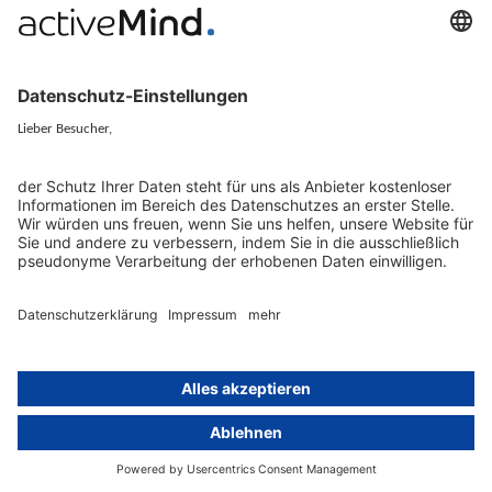
Künstliche Intelligenz
Datenschutzvergleich
KI und Datenschutz
Wichtige Gesetze als Volltext
Hinweisgebersystem mit
Whistleblowing-Ombudsperson
Über
Gruppe
Über uns
activeMind AG (Deutschland)
Unsere Experten
activeMind.ch (Schweiz)
Kontakt
activeMind.uk (Vereinigtes
Königreich)
Presse, Medien & Events
Compliance-Portal
Datenschutzhinweise
Online-Schulungs-Portal
Impressum
Karriereportal