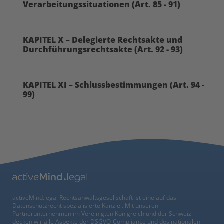
Verarbeitungssituationen (Art. 85 - 91)
KAPITEL X – Delegierte Rechtsakte und
Durchführungsrechtsakte (Art. 92 - 93)
KAPITEL XI – Schlussbestimmungen (Art. 94 -
99)
activeMind.legal Rechtsanwaltsgesellschaft ist eine auf das
Datenschutzrecht spezialisierte Kanzlei. Mit unseren
Partnerunternehmen im Vereinigten Königreich und der Schweiz
decken wir alle Aspekte der DSGVO-Compliance und des nationalen