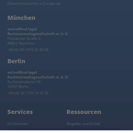
Datenschutzrechts in Europa ab.
München
activeMind.legal
Rechtsanwaltsgesellschaft m. b. H
Potsdamer Straße 3
80802 München
+49 (0) 89 / 919 29 49 00
Berlin
activeMind.legal
Rechtsanwaltsgesellschaft m. b. H
Kurfürstendamm 56
10707 Berlin
+49 (0) 30 / 770 19 10 70
Services
Ressourcen
EU-Vertreter
Ratgeber und Artikel
Konzern-Datenschutz
Newsletter