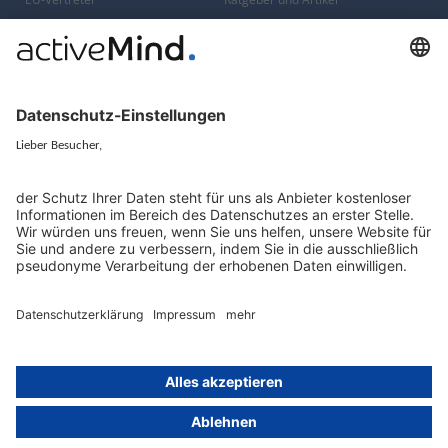
Konzern-Datenschutz
Newsletter
Künstliche Intelligenz
Datenschutzvergleich
KI und Datenschutz
Wichtige Gesetze als Volltext
Hinweisgebersystem mit
Whistleblowing-Ombudsperson
Über
Gruppe
Über uns
activeMind AG (Deutschland)
Unsere Experten
activeMind.ch (Schweiz)
Kontakt
activeMind.uk (Vereinigtes
Königreich)
Presse, Medien & Events
Compliance-Portal
Datenschutzhinweise
Online-Schulungs-Portal
Impressum
Karriereportal