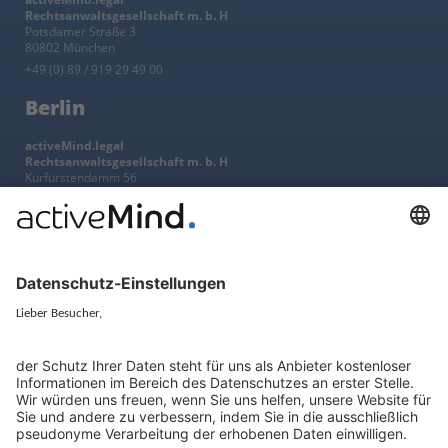
Rechtsanwaltsgesellschaft m. b. H
Potsdamer Straße 3
80802 München
+49 (0) 89 / 919 29 49 00
Berlin
activeMind.legal
Rechtsanwaltsgesellschaft m. b. H
Kurfürstendamm 56
10707 Berlin
+49 (0) 30 / 770 19 10 70
Services
Ressourcen
EU-Vertreter
Ratgeber und Artikel
Konzern-Datenschutz
Newsletter
Künstliche Intelligenz
Datenschutzvergleich
KI und Datenschutz
Wichtige Gesetze als Volltext
Hinweisgebersystem mit