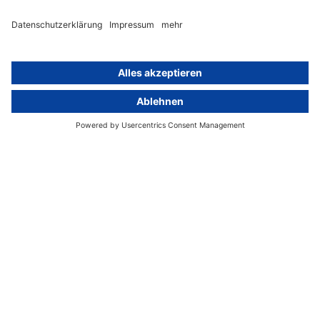
Whistleblowing-Ombudsperson
Über
Gruppe
Über uns
activeMind AG (Deutschland)
Unsere Experten
activeMind.ch (Schweiz)
Kontakt
activeMind.uk (Vereinigtes
Königreich)
Presse, Medien & Events
Compliance-Portal
Datenschutzhinweise
Online-Schulungs-Portal
Impressum
Karriereportal
© 2016-2026 activeMind.legal
powered by
rethink digital
&
KLEINWERKSTATT