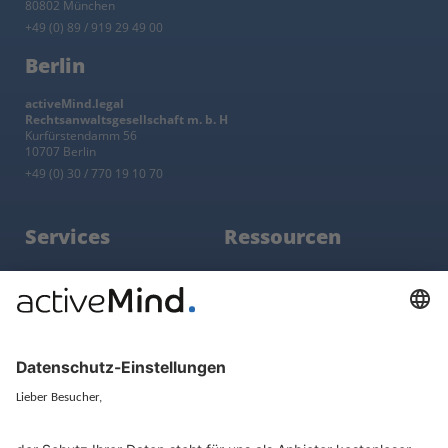
80802 München
+49 (0) 89 / 919 29 49 00
Berlin
activeMind.legal
Rechtsanwaltsgesellschaft m. b. H
Kurfürstendamm 56
10707 Berlin
+49 (0) 30 / 770 19 10 70
Services
Ressourcen
EU-Vertreter
Ratgeber und Artikel
Konzern-Datenschutz
Newsletter
Künstliche Intelligenz
Datenschutzvergleich
KI und Datenschutz
Wichtige Gesetze als Volltext
Hinweisgebersystem mit
Whistleblowing-Ombudsperson