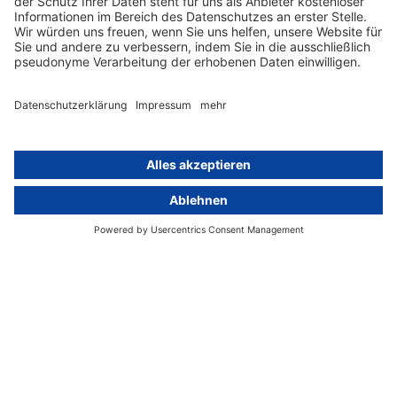
Über
Gruppe
Über uns
activeMind AG (Deutschland)
Unsere Experten
activeMind.ch (Schweiz)
Kontakt
activeMind.uk (Vereinigtes
Königreich)
Presse, Medien & Events
Compliance-Portal
Datenschutzhinweise
Online-Schulungs-Portal
Impressum
Karriereportal
© 2016-2026 activeMind.legal
powered by
rethink digital
&
KLEINWERKSTATT