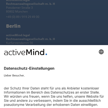
Rechtsanwaltsgesellschaft m. b. H
Potsdamer Straße 3
80802 München
+49 (0) 89 / 919 29 49 00
Berlin
activeMind.legal
Rechtsanwaltsgesellschaft m. b. H
Kurfürstendamm 56
10707 Berlin
+49 (0) 30 / 770 19 10 70
Services
Ressourcen
EU-Vertreter
Ratgeber und Artikel
Konzern-Datenschutz
Newsletter
Künstliche Intelligenz
Datenschutzvergleich
KI und Datenschutz
Wichtige Gesetze als Volltext
Hinweisgebersystem mit