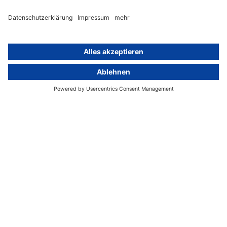
Whistleblowing-Ombudsperson
Über
Gruppe
Über uns
activeMind AG (Deutschland)
Unsere Experten
activeMind.ch (Schweiz)
Kontakt
activeMind.uk (Vereinigtes
Königreich)
Presse, Medien & Events
Compliance-Portal
Datenschutzhinweise
Online-Schulungs-Portal
Impressum
Karriereportal
© 2016-2026 activeMind.legal
powered by
rethink digital
&
KLEINWERKSTATT