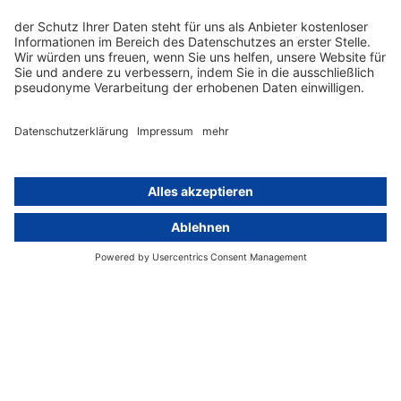
Hinweisgebersystem mit
Whistleblowing-Ombudsperson
Über
Gruppe
Über uns
activeMind AG (Deutschland)
Unsere Experten
activeMind.ch (Schweiz)
Kontakt
activeMind.uk (Vereinigtes
Königreich)
Presse, Medien & Events
Compliance-Portal
Datenschutzhinweise
Online-Schulungs-Portal
Impressum
Karriereportal
© 2016-2026 activeMind.legal