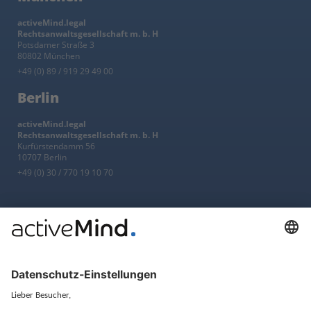
activeMind.legal
Rechtsanwaltsgesellschaft m. b. H
Potsdamer Straße 3
80802 München
+49 (0) 89 / 919 29 49 00
Berlin
activeMind.legal
Rechtsanwaltsgesellschaft m. b. H
Kurfürstendamm 56
10707 Berlin
+49 (0) 30 / 770 19 10 70
Services
Ressourcen
EU-Vertreter
Ratgeber und Artikel
Konzern-Datenschutz
Newsletter
Künstliche Intelligenz
Datenschutzvergleich
KI und Datenschutz
Wichtige Gesetze als Volltext