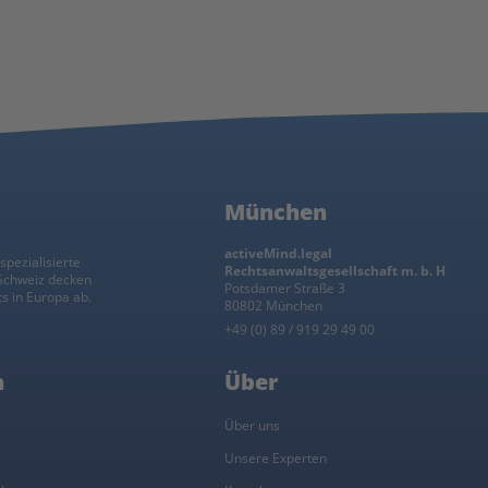
München
activeMind.legal
spezialisierte
Rechtsanwaltsgesellschaft m. b. H
 Schweiz decken
Potsdamer Straße 3
s in Europa ab.
80802 München
+49 (0) 89 / 919 29 49 00
n
Über
l
Über uns
Unsere Experten