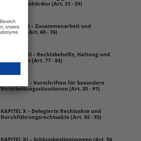
Aufsichtsbehörden (Art. 51 - 59)
KAPITEL VII – Zusammenarbeit und
Kohärenz (Art. 60 - 76)
KAPITEL VIII – Rechtsbehelfe, Haftung und
Sanktionen (Art. 77 - 84)
KAPITEL IX – Vorschriften für besondere
Verarbeitungssituationen (Art. 85 - 91)
KAPITEL X – Delegierte Rechtsakte und
Durchführungsrechtsakte (Art. 92 - 93)
KAPITEL XI – Schlussbestimmungen (Art. 94