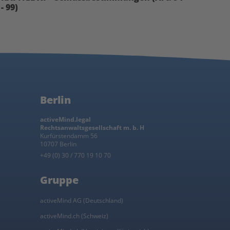
- 99)
Berlin
activeMind.legal
Rechtsanwaltsgesellschaft m. b. H
Kurfürstendamm 56
10707 Berlin
+49 (0) 30 / 770 19 10 70
Gruppe
activeMind AG (Deutschland)
activeMind.ch (Schweiz)