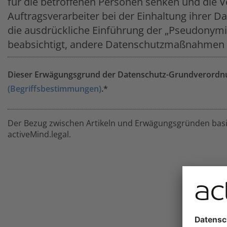
für die betroffenen Personen senken und die V
Auftragsverarbeiter bei der Einhaltung ihrer D
die ausdrückliche Einführung der „Pseudonymis
beabsichtigt, andere Datenschutzmaßnahmen 
Dieser Erwägungsgrund der Datenschutz-Grundverordnun
(Begriffsbestimmungen)
.*
Der Bezug zwischen Artikeln und Erwägungsgründen basie
activeMind.legal.