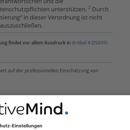
erantwortlichen und die
2
atenschutzpflichten unterstützen.
Durch
ierung“ in dieser Verordnung ist nicht
auszuschließen.
g findet vor allem Ausdruck in
Artikel 4 DSGVO
rt auf der professionellen Einschätzung von