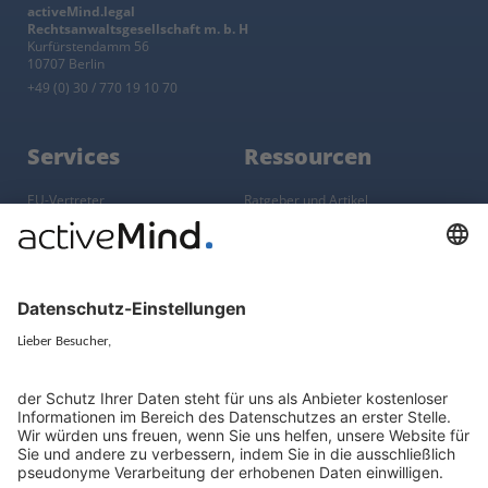
activeMind.legal
Rechtsanwaltsgesellschaft m. b. H
Kurfürstendamm 56
10707 Berlin
+49 (0) 30 / 770 19 10 70
Services
Ressourcen
EU-Vertreter
Ratgeber und Artikel
Konzern-Datenschutz
Newsletter
Künstliche Intelligenz
Datenschutzvergleich
KI und Datenschutz
Wichtige Gesetze als Volltext
Hinweisgebersystem mit
Whistleblowing-Ombudsperson
Über
Gruppe
Über uns
activeMind AG (Deutschland)
Unsere Experten
activeMind.ch (Schweiz)