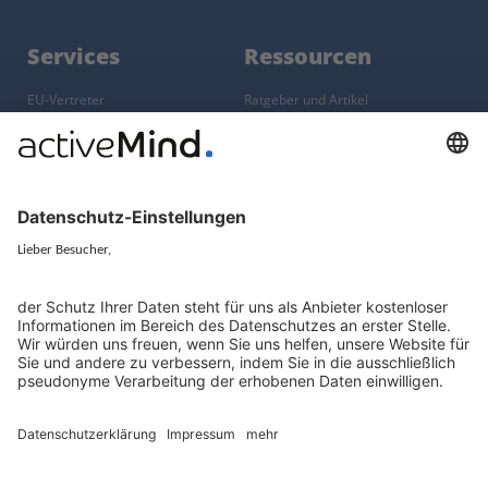
Services
Ressourcen
EU-Vertreter
Ratgeber und Artikel
Konzern-Datenschutz
Newsletter
Künstliche Intelligenz
Datenschutzvergleich
KI und Datenschutz
Wichtige Gesetze als Volltext
Hinweisgebersystem mit
Whistleblowing-Ombudsperson
Über
Gruppe
Über uns
activeMind AG (Deutschland)
Unsere Experten
activeMind.ch (Schweiz)
Kontakt
activeMind.uk (Vereinigtes
Königreich)
Presse, Medien & Events
Compliance-Portal
Datenschutzhinweise