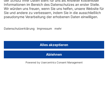
Whistleblowing-Ombudsperson
Über
Gruppe
Über uns
activeMind AG (Deutschland)
Unsere Experten
activeMind.ch (Schweiz)
Kontakt
activeMind.uk (Vereinigtes
Königreich)
Presse, Medien & Events
Compliance-Portal
Datenschutzhinweise
Online-Schulungs-Portal
Impressum
Karriereportal
© 2016-2026 activeMind.legal
powered by
rethink digital
&
KLEINWERKSTATT