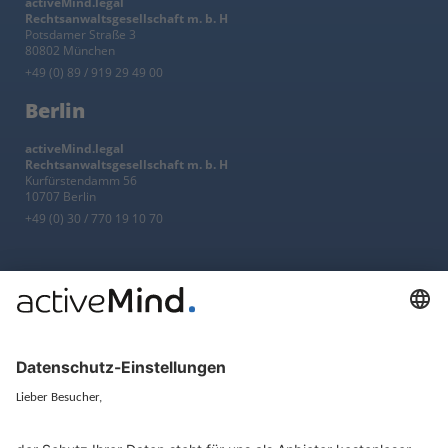
activeMind.legal
Rechtsanwaltsgesellschaft m. b. H
Potsdamer Straße 3
80802 München
+49 (0) 89 / 919 29 49 00
Berlin
activeMind.legal
Rechtsanwaltsgesellschaft m. b. H
Kurfürstendamm 56
10707 Berlin
+49 (0) 30 / 770 19 10 70
Services
Ressourcen
EU-Vertreter
Ratgeber und Artikel
Konzern-Datenschutz
Newsletter
Künstliche Intelligenz
Datenschutzvergleich
KI und Datenschutz
Wichtige Gesetze als Volltext
Hinweisgebersystem mit