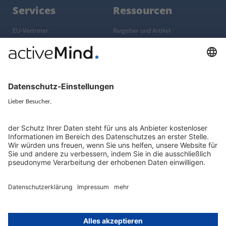
Services
Ressourcen
EU-Vertreter
Ratgeber und Artikel
Konzern-Datenschutz
Newsletter
Künstliche Intelligenz
Datenschutzvergleich
KI und Datenschutz
Wichtige Gesetze als Volltext
Hinweisgebersystem mit
Whistleblowing-Ombudsperson
Über
Gruppe
Über uns
activeMind AG (Deutschland)
Unsere Experten
activeMind.ch (Schweiz)
Kontakt
activeMind.uk (Vereinigtes
Königreich)
Presse, Medien & Events
Compliance-Portal
Datenschutzhinweise
Online-Schulungs-Portal
Impressum