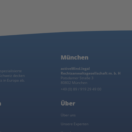
München
activeMind.legal
spezialisierte
Rechtsanwaltsgesellschaft m. b. H
 Schweiz decken
Potsdamer Straße 3
s in Europa ab.
80802 München
+49 (0) 89 / 919 29 49 00
n
Über
l
Über uns
Unsere Experten