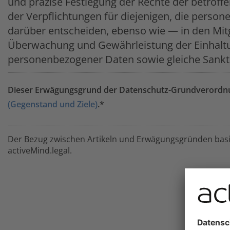
und präzise Festlegung der Rechte der betrof
der Verpflichtungen für diejenigen, die perso
darüber entscheiden, ebenso wie — in den Mitg
Überwachung und Gewährleistung der Einhaltu
personenbezogener Daten sowie gleiche Sanktio
Dieser Erwägungsgrund der Datenschutz-Grundverordnun
(Gegenstand und Ziele)
.*
Der Bezug zwischen Artikeln und Erwägungsgründen basie
activeMind.legal.