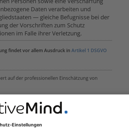
fenen Personen sowie eine Verschärfung
nenbezogene Daten verarbeiten und
liedstaaten — gleiche Befugnisse bei der
ng der Vorschriften zum Schutz
nen im Falle ihrer Verletzung.
g findet vor allem Ausdruck in
Artikel 1 DSGVO
rt auf der professionellen Einschätzung von