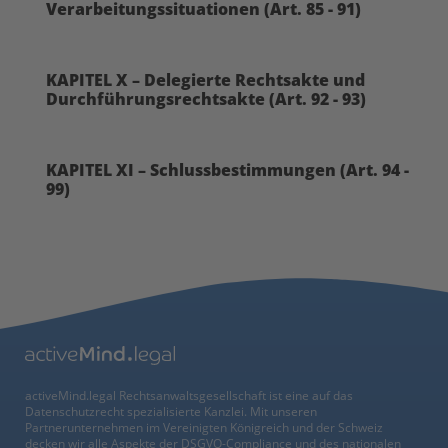
Verarbeitungssituationen (Art. 85 - 91)
KAPITEL X – Delegierte Rechtsakte und
Durchführungsrechtsakte (Art. 92 - 93)
KAPITEL XI – Schlussbestimmungen (Art. 94 -
99)
activeMind.legal Rechtsanwaltsgesellschaft ist eine auf das
Datenschutzrecht spezialisierte Kanzlei. Mit unseren
Partnerunternehmen im Vereinigten Königreich und der Schweiz
decken wir alle Aspekte der DSGVO-Compliance und des nationalen