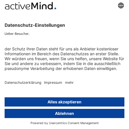
Künstliche Intelligenz
Datenschutzvergleich
KI und Datenschutz
Wichtige Gesetze als Volltext
Hinweisgebersystem mit
Whistleblowing-Ombudsperson
Über
Gruppe
Über uns
activeMind AG (Deutschland)
Unsere Experten
activeMind.ch (Schweiz)
Kontakt
activeMind.uk (Vereinigtes
Königreich)
Presse, Medien & Events
Compliance-Portal
Datenschutzhinweise
Online-Schulungs-Portal
Impressum
Karriereportal