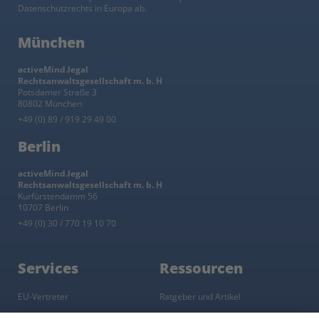
Datenschutzrechts in Europa ab.
München
activeMind.legal
Rechtsanwaltsgesellschaft m. b. H
Potsdamer Straße 3
80802 München
+49 (0) 89 / 919 29 49 00
Berlin
activeMind.legal
Rechtsanwaltsgesellschaft m. b. H
Kurfürstendamm 56
10707 Berlin
+49 (0) 30 / 770 19 10 70
Services
Ressourcen
EU-Vertreter
Ratgeber und Artikel
Konzern-Datenschutz
Newsletter