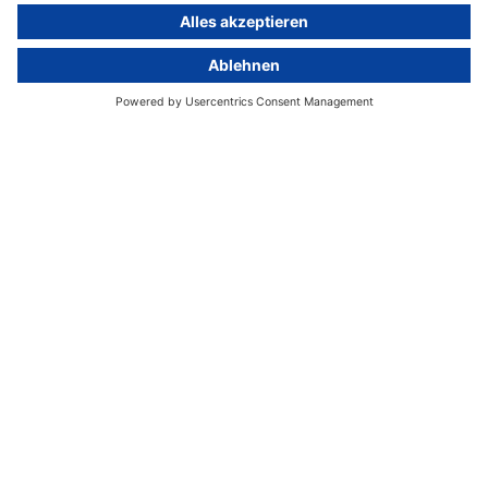
Hinweisgebersystem mit
Whistleblowing-Ombudsperson
Über
Gruppe
Über uns
activeMind AG (Deutschland)
Unsere Experten
activeMind.ch (Schweiz)
Kontakt
activeMind.uk (Vereinigtes
Königreich)
Presse, Medien & Events
Compliance-Portal
Datenschutzhinweise
Online-Schulungs-Portal
Impressum
Karriereportal
© 2016-2026 activeMind.legal