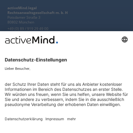
activeMind.legal
Rechtsanwaltsgesellschaft m. b. H
Potsdamer Straße 3
80802 München
+49 (0) 89 / 919 29 49 00
Berlin
activeMind.legal
Rechtsanwaltsgesellschaft m. b. H
Kurfürstendamm 56
10707 Berlin
+49 (0) 30 / 770 19 10 70
Services
Ressourcen
EU-Vertreter
Ratgeber und Artikel
Konzern-Datenschutz
Newsletter
Künstliche Intelligenz
Datenschutzvergleich
KI und Datenschutz
Wichtige Gesetze als Volltext