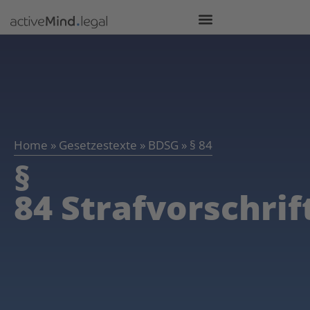
Home
»
Gesetzestexte
»
BDSG
»
§ 84
§
84 Strafvorschrif