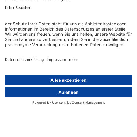
Services
Ressourcen
EU-Vertreter
Ratgeber und Artikel
Konzern-Datenschutz
Newsletter
Künstliche Intelligenz
Datenschutzvergleich
KI und Datenschutz
Wichtige Gesetze als Volltext
Hinweisgebersystem mit
Whistleblowing-Ombudsperson
Über
Gruppe
Über uns
activeMind AG (Deutschland)
Unsere Experten
activeMind.ch (Schweiz)
Kontakt
activeMind.uk (Vereinigtes
Königreich)
Presse, Medien & Events
Compliance-Portal
Datenschutzhinweise