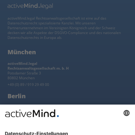
activeMind.legal Rechtsanwaltsgesellschaft ist eine auf das
Datenschutzrecht spezialisierte Kanzlei. Mit unseren
Partnerunternehmen im Vereinigten Königreich und der Schweiz
decken wir alle Aspekte der DSGVO-Compliance und des nationalen
Datenschutzrechts in Europa ab.
München
activeMind.legal
Rechtsanwaltsgesellschaft m. b. H
Potsdamer Straße 3
80802 München
+49 (0) 89 / 919 29 49 00
Berlin
activeMind.legal
Rechtsanwaltsgesellschaft m. b. H
Kurfürstendamm 56
10707 Berlin
+49 (0) 30 / 770 19 10 70