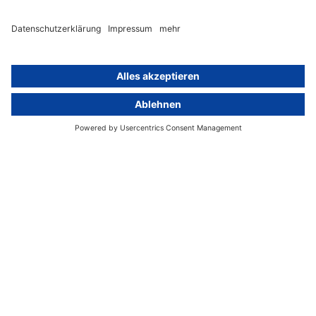
Konzern-Datenschutz
Newsletter
Künstliche Intelligenz
Datenschutzvergleich
KI und Datenschutz
Wichtige Gesetze als Volltext
Hinweisgebersystem mit
Whistleblowing-Ombudsperson
Über
Gruppe
Über uns
activeMind AG (Deutschland)
Unsere Experten
activeMind.ch (Schweiz)
Kontakt
activeMind.uk (Vereinigtes
Königreich)
Presse, Medien & Events
Compliance-Portal
Datenschutzhinweise
Online-Schulungs-Portal
Impressum
Karriereportal