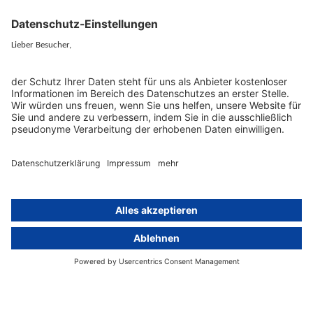
EU-Vertreter
Ratgeber und Artikel
Konzern-Datenschutz
Newsletter
Künstliche Intelligenz
Datenschutzvergleich
KI und Datenschutz
Wichtige Gesetze als Volltext
Hinweisgebersystem mit
Whistleblowing-Ombudsperson
Über
Gruppe
Über uns
activeMind AG (Deutschland)
Unsere Experten
activeMind.ch (Schweiz)
Kontakt
activeMind.uk (Vereinigtes
Königreich)
Presse, Medien & Events
Compliance-Portal
Datenschutzhinweise
Online-Schulungs-Portal
Impressum
Karriereportal