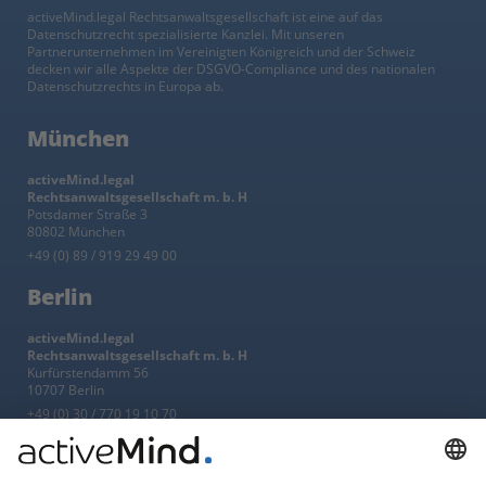
activeMind.legal Rechtsanwaltsgesellschaft ist eine auf das
Datenschutzrecht spezialisierte Kanzlei. Mit unseren
Partnerunternehmen im Vereinigten Königreich und der Schweiz
decken wir alle Aspekte der DSGVO-Compliance und des nationalen
Datenschutzrechts in Europa ab.
München
activeMind.legal
Rechtsanwaltsgesellschaft m. b. H
Potsdamer Straße 3
80802 München
+49 (0) 89 / 919 29 49 00
Berlin
activeMind.legal
Rechtsanwaltsgesellschaft m. b. H
Kurfürstendamm 56
10707 Berlin
+49 (0) 30 / 770 19 10 70
Services
Ressourcen