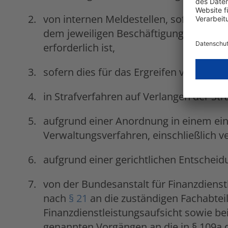
von internen Meldestellen, sofern die
dem jeweiligen Beschäftigungsgeber ode
erforderlich ist,
sofern dies für das Ergreifen von Folg
in Strafverfahren auf Verlangen der St
aufgrund einer Anordnung in einem ei
Verwaltungsverfahren, einschließlich 
aufgrund einer gerichtlichen Entscheid
von der Bundesanstalt für Finanzdienstl
nach
§ 21
an die zuständigen Fachabtei
Finanzdienstleistungsaufsicht sowie be
genannten Vorgängen an die in § 109a