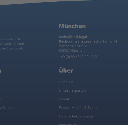
München
activeMind.legal
spezialisierte
Rechtsanwaltsgesellschaft m. b. H
 Schweiz decken
Potsdamer Straße 3
s in Europa ab.
80802 München
+49 (0) 89 / 919 29 49 00
n
Über
l
Über uns
Unsere Experten
ch
Kontakt
 Volltext
Presse, Medien & Events
Datenschutzhinweise
Impressum