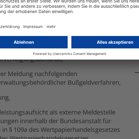
s im Rahmen interner Untersuchungen bei
r in der jeweiligen Organisationseinheit
emaßnahmen erforderlich ist,
rafverfolgungsbehörde,
ner Meldung nachfolgenden
verwaltungsbehördlicher Bußgeldverfahren,
ung,
eistungsaufsicht als externe Meldestelle
lungen innerhalb der Bundesanstalt für
i in § 109a des Wertpapierhandelsgesetzes
 des Wertpapierhandelsgesetzes