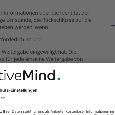
n Informationen über die Identität der
ge Umstände, die Rückschlüsse auf die
gegeben werden, wenn
orderlich ist und
Weitergabe eingewilligt hat. Die
s für jede einzelne Weitergabe von
dert und in Textform vorliegen. Die
datenschutzgesetzes bleibt unberührt.
onen, die Gegenstand einer Meldung sind,
nten Personen dürfen abweichend von
§ 8
 weitergegeben werden
willigung,