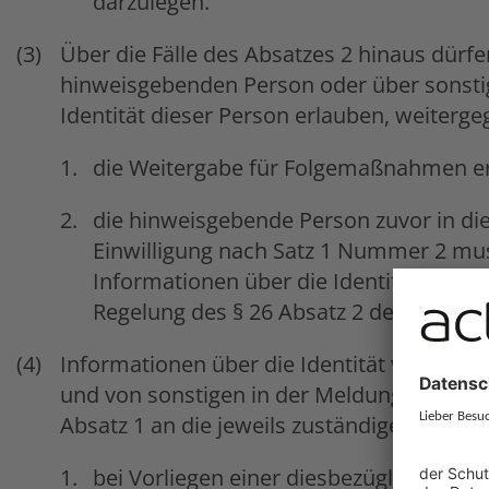
darzulegen.
Über die Fälle des Absatzes 2 hinaus dürfe
hinweisgebenden Person oder über sonsti
Identität dieser Person erlauben, weiter
die Weitergabe für Folgemaßnahmen erf
die hinweisgebende Person zuvor in die 
Einwilligung nach Satz 1 Nummer 2 mus
Informationen über die Identität geson
Regelung des § 26 Absatz 2 des Bundes
Informationen über die Identität von Pers
und von sonstigen in der Meldung genan
Absatz 1 an die jeweils zuständige Stelle
bei Vorliegen einer diesbezüglichen Ein