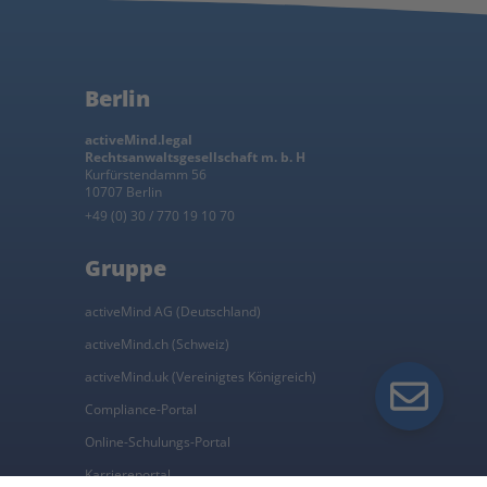
Berlin
activeMind.legal
Rechtsanwaltsgesellschaft m. b. H
Kurfürstendamm 56
10707 Berlin
+49 (0) 30 / 770 19 10 70
Gruppe
activeMind AG (Deutschland)
activeMind.ch (Schweiz)
activeMind.uk (Vereinigtes Königreich)
Compliance-Portal
Online-Schulungs-Portal
Karriereportal