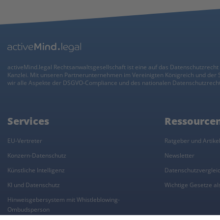
activeMind.legal Rechtsanwaltsgesellschaft ist eine auf das Datenschutzrecht 
Kanzlei. Mit unseren Partnerunternehmen im Vereinigten Königreich und der
wir alle Aspekte der DSGVO-Compliance und des nationalen Datenschutzrecht
Services
Ressource
EU-Vertreter
Ratgeber und Artike
Konzern-Datenschutz
Newsletter
Künstliche Intelligenz
Datenschutzverglei
KI und Datenschutz
Wichtige Gesetze als
Hinweisgebersystem mit Whistleblowing-
Ombudsperson