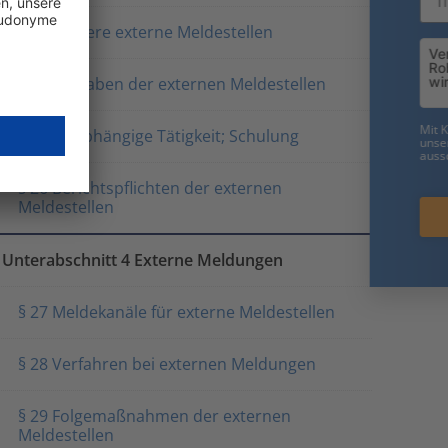
§ 23 Weitere externe Meldestellen
§ 24 Aufgaben der externen Meldestellen
Friendly Captcha
Mit Klick auf „Jetzt anmelden“ erklären Sie sich mit dem Bezug
§ 25 Unabhängige Tätigkeit; Schulung
unseres Newsletters einverstanden. Wir verwenden Ihre Daten
ausschließlich gemäß unserer
Datenschutzerklärung
.
§ 26 Berichtspflichten der externen
Meldestellen
Jetzt anmelden!
Unterabschnitt 4 Externe Meldungen
§ 27 Meldekanäle für externe Meldestellen
§ 28 Verfahren bei externen Meldungen
§ 29 Folgemaßnahmen der externen
Meldestellen