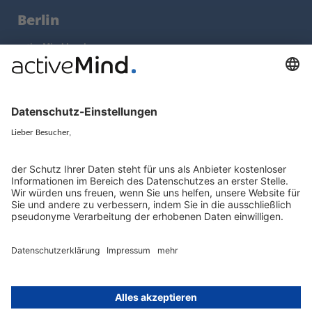
Berlin
activeMind.legal
Rechtsanwaltsgesellschaft m. b. H
Kurfürstendamm 56
10707 Berlin
+49 (0) 30 / 770 19 10 70
Services
Ressourcen
EU-Vertreter
Ratgeber und Artikel
Konzern-Datenschutz
Newsletter
Künstliche Intelligenz
Datenschutzvergleich
KI und Datenschutz
Wichtige Gesetze als Volltext
Hinweisgebersystem mit
Whistleblowing-Ombudsperson
Über
Gruppe