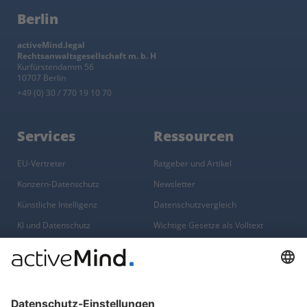
Berlin
activeMind.legal
Rechtsanwaltsgesellschaft m. b. H
Kurfürstendamm 56
10707 Berlin
+49 (0) 30 / 770 19 10 70
Services
Ressourcen
EU-Vertreter
Ratgeber und Artikel
Konzern-Datenschutz
Newsletter
Künstliche Intelligenz
Datenschutzvergleich
KI und Datenschutz
Wichtige Gesetze als Volltext
Hinweisgebersystem mit
Whistleblowing-Ombudsperson
Über
Gruppe