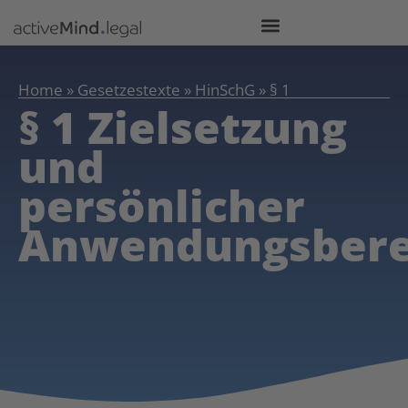
Home
»
Gesetzestexte
»
HinSchG
»
§ 1
§ 1 Zielsetzung
und
persönlicher
Anwendungsbere