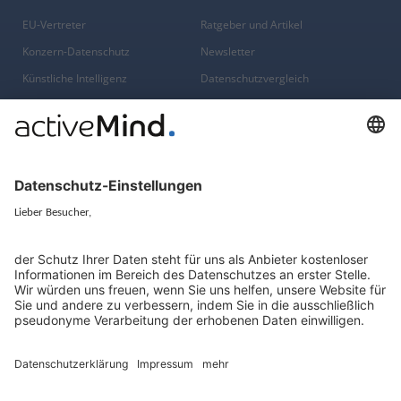
EU-Vertreter
Ratgeber und Artikel
Konzern-Datenschutz
Newsletter
Künstliche Intelligenz
Datenschutzvergleich
KI und Datenschutz
Wichtige Gesetze als Volltext
Hinweisgebersystem mit
Whistleblowing-Ombudsperson
Über
Gruppe
Über uns
activeMind AG (Deutschland)
Unsere Experten
activeMind.ch (Schweiz)
Kontakt
activeMind.uk (Vereinigtes
Königreich)
Presse, Medien & Events
Compliance-Portal
Datenschutzhinweise
Online-Schulungs-Portal
Impressum
Karriereportal