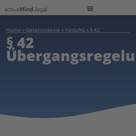
Home
»
Gesetzestexte
»
HinSchG
»
§ 42
§ 42
Übergangsregel