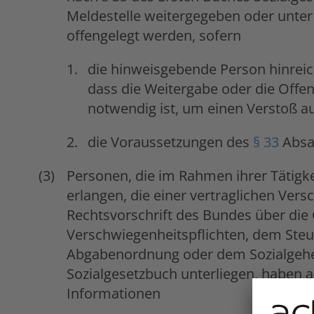
Meldestelle weitergegeben oder unte
offengelegt werden, sofern
die hinweisgebende Person hinrei
dass die Weitergabe oder die Offen
notwendig ist, um einen Verstoß a
die Voraussetzungen des
§ 33
Absat
Personen, die im Rahmen ihrer Tätigke
erlangen, die einer vertraglichen Vers
Rechtsvorschrift des Bundes über di
Verschwiegenheitspflichten, dem Ste
Abgabenordnung oder dem Sozialgeh
Sozialgesetzbuch unterliegen, haben 
Informationen