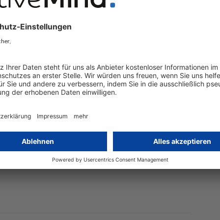
eimhaltungsvorschriften vorbehaltlich
ener in gleicher Weise zu beachten wie
eachten hat, die die Informationen der
inne der Absätze 1 und 2 nur insoweit
s für das Ergreifen von Folgemaßnahmen
vertraglichen Verschwiegenheitspflicht
 4 ab dem Zeitpunkt, zu dem Kenntnis von