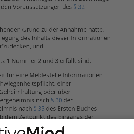
r den Voraussetzungen des
§ 32
chenden Grund zu der Annahme hatte,
legung des Inhalts dieser Informationen
ufzudecken, und
z 1 Nummer 2 und 3 erfüllt sind.
it für eine Meldestelle Informationen
chwiegenheitspflicht, einer
e Geheimhaltung oder über
uergeheimnis nach
§ 30
der
eimnis nach
§ 35
des Ersten Buches
ab dem Zeitpunkt des Eingangs der