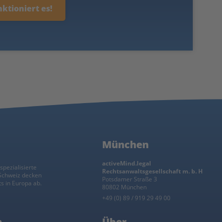
nktioniert es!
München
activeMind.legal
spezialisierte
Rechtsanwaltsgesellschaft m. b. H
 Schweiz decken
Potsdamer Straße 3
s in Europa ab.
80802 München
+49 (0) 89 / 919 29 49 00
n
Über