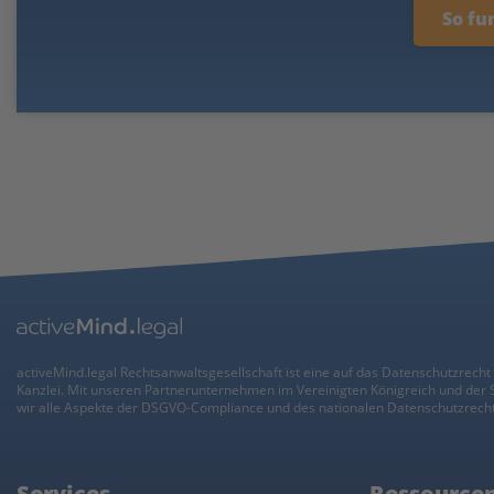
So fu
activeMind.legal Rechtsanwaltsgesellschaft ist eine auf das Datenschutzrecht 
Kanzlei. Mit unseren Partnerunternehmen im Vereinigten Königreich und der
wir alle Aspekte der DSGVO-Compliance und des nationalen Datenschutzrecht
Services
Ressource