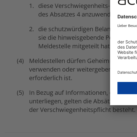
diese Verschwiegenheits- oder Geh
des Absatzes 4 anzuwenden und
die schutzwürdigen Belange Betroff
sie die hinweisgebende Person zu b
Meldestelle mitgeteilt hat.
Meldestellen dürfen Geheimnisse im S
verwenden oder weitergeben, wie die
erforderlich ist.
In Bezug auf Informationen, die einer 
unterliegen, gelten die Absätze 3 und
der Verschwiegenheitspflicht besteht.