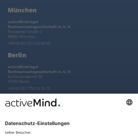
München
activeMind.legal
Rechtsanwaltsgesellschaft m. b. H
Potsdamer Straße 3
80802 München
+49 (0) 89 / 919 29 49 00
Berlin
activeMind.legal
Rechtsanwaltsgesellschaft m. b. H
Kurfürstendamm 56
10707 Berlin
+49 (0) 30 / 770 19 10 70
Services
Ressourcen
EU-Vertreter
Ratgeber und Artikel
Konzern-Datenschutz
Newsletter