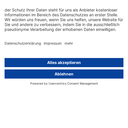
Künstliche Intelligenz
Datenschutzvergleich
KI und Datenschutz
Wichtige Gesetze als Volltext
Hinweisgebersystem mit
Whistleblowing-Ombudsperson
Über
Gruppe
Über uns
activeMind AG (Deutschland)
Unsere Experten
activeMind.ch (Schweiz)
Kontakt
activeMind.uk (Vereinigtes
Königreich)
Presse, Medien & Events
Compliance-Portal
Datenschutzhinweise
Online-Schulungs-Portal
Impressum
Karriereportal