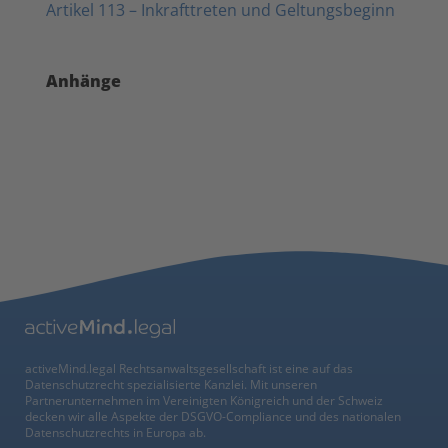
Artikel 113 – Inkrafttreten und Geltungsbeginn
Anhänge
activeMind.legal Rechtsanwaltsgesellschaft ist eine auf das
Datenschutzrecht spezialisierte Kanzlei. Mit unseren
Partnerunternehmen im Vereinigten Königreich und der Schweiz
decken wir alle Aspekte der DSGVO-Compliance und des nationalen
Datenschutzrechts in Europa ab.